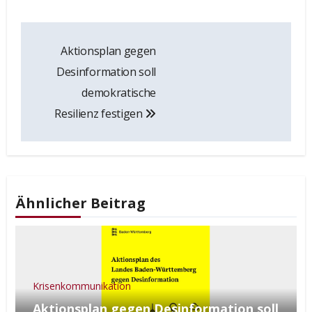
Beitrags-
Aktionsplan gegen
Navigation
Desinformation soll
demokratische
Resilienz festigen
Ähnlicher Beitrag
Krisenkommunikation
Aktionsplan gegen Desinformation soll