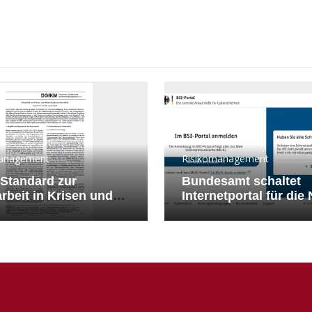
anagement
Risikomanagement
Standard zur
Bundesamt schaltet
rbeit in Krisen und
Internetportal für die 
rophen veröffentlicht
Registrierung frei