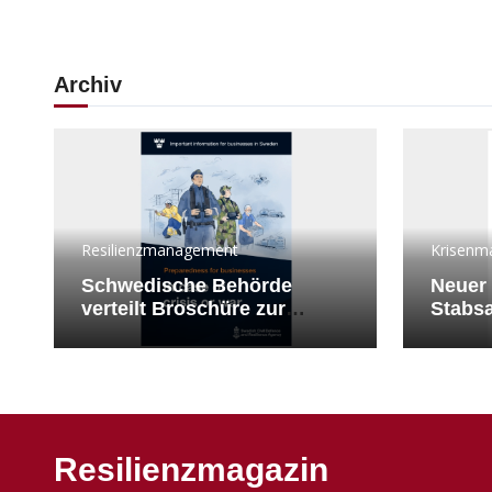
Archiv
Resilienzmanagement
Krisenm
Schwedische Behörde
Neuer 
verteilt Broschüre zur
Stabsa
Kriegsvorbereitung an
Katast
Unternehmen
Resilienzmagazin