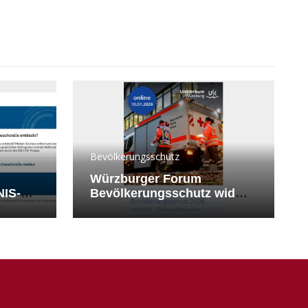
Bevölkerungsschutz
Würzburger Forum
NIS-2-
Bevölkerungsschutz widmet
sich MANV-Lagen in
Kliniken