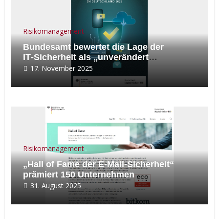
Risikomanagement
Bundesamt bewertet die Lage der
IT‑Sicherheit als „unverändert
angespannt“
17. November 2025
Risikomanagement
„Hall of Fame der E-Mail-Sicherheit“
prämiert 150 Unternehmen
31. August 2025